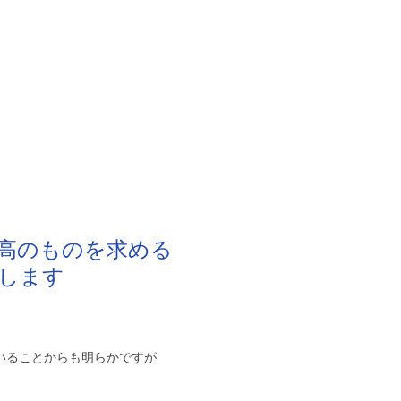
高のものを求める
します
いることからも明らかですが
。
、