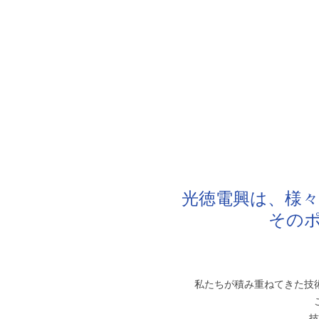
光徳電興は、様
その
私たちが積み重ねてきた技
技