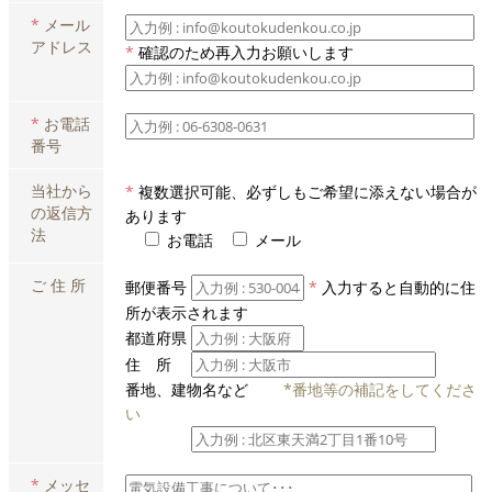
*
メール
アドレス
*
確認のため再入力お願いします
*
お電話
番号
当社から
*
複数選択可能、必ずしもご希望に添えない場合が
の返信方
あります
法
お電話
メール
ご 住 所
郵便番号
*
入力すると自動的に住
所が表示されます
都道府県
住 所
番地、建物名など
*番地等の補記をしてくださ
い
*
メッセ