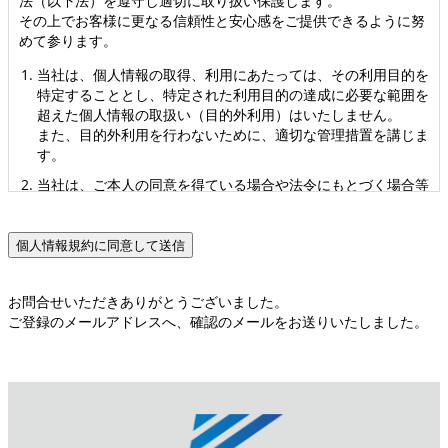
法（以下法）を遵守し適切に取り扱い保護します。
その上でお客様に更なる信頼性と安心感をご提供できるように努
めて参ります。
当社は、個人情報の取得、利用にあたっては、その利用目的を
特定することとし、特定された利用目的の達成に必要な範囲を
超えた個人情報の取扱い（目的外利用）はいたしません。
また、目的外利用を行わないために、適切な管理措置を講じま
す。
当社は、ご本人の同意を得ている場合や法令にもとづく場合等
を除き、取得した個人情報を第三者に提供することはいたしま
せん。
当社は、個人情報の取扱いに関する苦情及び相談を受けた場合
は、その内容について迅速に事実関係等を調査し、合理的な期
間内に誠意をもって対応いたします。
お問合せいただきありがとうございました。
ご登録のメールアドレスへ、確認のメールをお送りいたしました。
当社は、お客様からご自身に関する情報の開示のご依頼があっ
た場合は、ご本人であることをご確認させていただいたうえで
特別な理由が無い限りお答えさせていただきます。
また、お客様に関する情報が不正確である場合には、正確なも
のに変更させていただきます。
お客様は、お客様の個人情報の利用や第三者への提供について