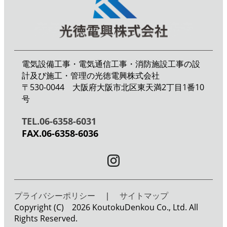
お客様がご希望されない場合は以下の問い合わせ先まで申し出
ください。
ただし、利用・第三者への提供の停止の結果ご提供サービス等
の関連する情報やサービスの提供が利用できなくなる場合があ
ります。
当社は、取得した個人情報を適切に管理するため、組織的・人
電気設備工事・電気通信工事・消防施設工事の設
的・物理的・技術的な安全対策措置を講じ、個人情報の漏え
計及び施工・管理の光徳電興株式会社
い、滅失又はき損の防止及び是正に取り組みます。
〒530-0044 大阪府大阪市北区東天満2丁目1番10
当社は、社会情勢・環境の変化を踏まえて、継続的に個人情報
号
保護マネジメントシステムを見直し、個人情報保護への取り組
みを改善していきます。
TEL.06-6358-6031
FAX.06-6358-6036
【お問い合わせ先】
光徳電興株式会社
〒530-0044 大阪市北区東天満2丁目1番10号
TEL.06-6358-6031 FAX.06-6358-6036
プライバシーポリシー
｜
サイトマップ
Copyright (C) 2026 KoutokuDenkou Co., Ltd. All
Rights Reserved.