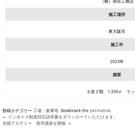
（株）掛谷工務店
施工場所
東大阪市
施工年
2023年
摘要
Ｓ造２階 1,330㎡ ラ
投稿カテゴリー
工場・倉庫等
. Bookmark the
permalink
.
←
インボイス制度対応請求書をダウンロードいただけます。
光徳アカデミー 座学講座を開催
→