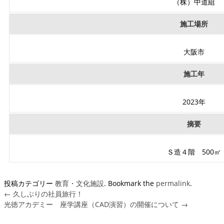
（株）中道組
施工場所
大阪市
施工年
2023年
摘要
Ｓ造４階 500㎡
投稿カテゴリー
教育・文化施設
. Bookmark the
permalink
.
←
久しぶりの社員旅行！
光徳アカデミー 座学講座（CAD演習）の開催について
→