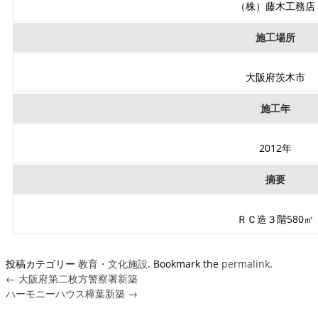
（株）藤木工務店
施工場所
大阪府茨木市
施工年
2012年
摘要
ＲＣ造３階580㎡
投稿カテゴリー
教育・文化施設
. Bookmark the
permalink
.
←
大阪府第二枚方警察署新築
ハーモニーハウス樟葉新築
→