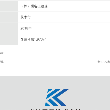
（株）掛谷工務店
茨木市
2018年
Ｓ造４階1,973㎡
ink
.
新築
新しい材