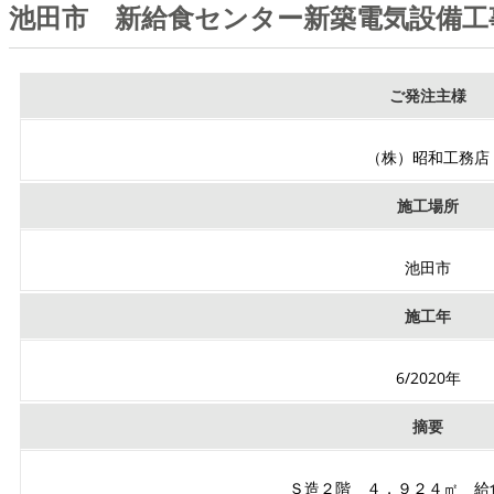
池田市 新給食センター新築電気設備工
ご発注主様
（株）昭和工務店
施工場所
池田市
施工年
6/2020年
摘要
Ｓ造２階 ４，９２４㎡ 給