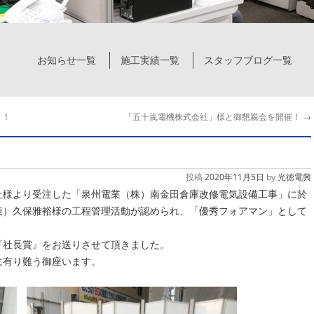
お知らせ一覧
施工実績一覧
スタッフブログ一覧
り！
「五十嵐電機株式会社」様と御懇親会を開催！
→
投稿
2020年11月5日
by
光徳電興
社様より受注した「泉州電業（株）南金田倉庫改修電気設備工事」に於
表）久保雅裕様の工程管理活動が認められ、「優秀フォアマン」として
『社長賞』をお送りさせて頂きました。
に有り難う御座います。