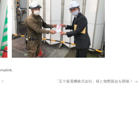
rmalink
.
り！
「五十嵐電機株式会社」様と御懇親会を開催！
→