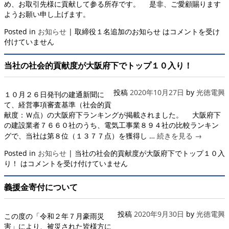
め、お取引先様に貢献して参る所存です。 是非、ご愛顧賜ります
ようお願い申し上げます。
Posted in
お知らせ
|
取締役１名追加のお知らせ は
コメントを受け
付けていません
当社の社会的貢献度が大阪府下でトップ１０入り！
投稿
2020年10月27日
by
光徳電興
１０月２６日発刊の建通新聞に
て、経営事項審査基準（社会的貢
献度：Ｗ点）の大阪府下ランキングが掲載されました。 大阪府下
の建設業者７６６０社のうち、電気工事業８９４社の比較ランキン
グで、当社は第８位（１３７７点）を獲得し …
続きを見る
→
Posted in
お知らせ
|
当社の社会的貢献度が大阪府下でトップ１０入
り！ は
コメントを受け付けていません
義援金寄付について
投稿
2020年9月30日
by
光徳電興
この度の「令和２年７月豪雨災
害」により、被災された皆様方に