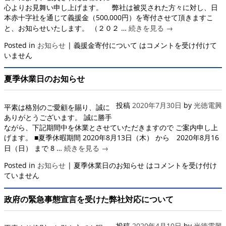
心よりお見舞い申し上げます。 弊社は被災された方々に対し、日
本赤十字社を通じて義援金（500,000円）を寄付させて頂きますこ
と、お知らせいたします。 （２０２ …
続きを見る
→
Posted in
お知らせ
|
義援金寄付について は
コメントを受け付けて
いません
夏季休業日のお知らせ
投稿
2020年7月30日
by
光徳電興
平素は格別のご愛顧を賜り、誠に
ありがとうございます。 誠に勝手
ながら、下記期間中を休業とさせていただきますので ご案内申し上
げます。 ■夏季休暇期間 2020年8月13日（木） から 2020年8月16
日（日） まで 8 …
続きを見る
→
Posted in
お知らせ
|
夏季休業日のお知らせ は
コメントを受け付け
ていません
政府の緊急事態宣言を受けた弊社対応について
投稿
2020年4月10日
by
光徳電興