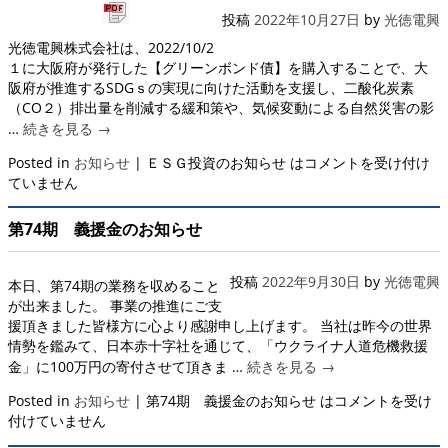
投稿
2022年10月27日
by
光徳電興
光徳電興株式会社は、2022/10/2
１に大阪府が発行した【グリーンボンド債】を購入することで、大
阪府が推進するSDGｓの実現に向けた活動を支援し、二酸化炭素
（CO２）排出量を削減する緩和策や、気候変動による自然災害の影
…
続きを見る
→
Posted in
お知らせ
|
ＥＳＧ投資のお知らせ は
コメントを受け付け
ていません
第74期 義援金のお知らせ
投稿
2022年9月30日
by
光徳電興
本日、第74期の業務を収めること
が出来ました。 事業の推進にご支
援頂きました皆様方に心より感謝申し上げます。 当社は昨今の世界
情勢を鑑みて、日本赤十字社を通じて、「ウクライナ人道危機救援
金」に100万円の寄付させて頂きま …
続きを見る
→
Posted in
お知らせ
|
第74期 義援金のお知らせ は
コメントを受け
付けていません