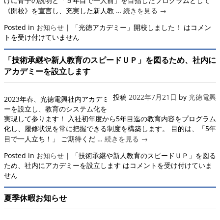
けに骨子の説明と「５年目で一人前」を目指したプログラムとして
《開校》を宣言し、充実した新人教 …
続きを見る
→
Posted in
お知らせ
|
「光徳アカデミー」開校しました！ は
コメン
トを受け付けていません
「技術承継や新人教育のスピードＵＰ」を図るため、社内に
アカデミーを設立します
投稿
2022年7月21日
by
光徳電興
2023年春、光徳電興社内アカデミ
ーを設立し、教育のシステム化を
実現して参ります！ 入社初年度から5年目迄の教育内容をプログラム
化し、履修状況を常に把握できる制度を構築します。 目的は、「5年
目で一人立ち！」 ご期待くだ …
続きを見る
→
Posted in
お知らせ
|
「技術承継や新人教育のスピードＵＰ」を図る
ため、社内にアカデミーを設立します は
コメントを受け付けていま
せん
夏季休暇お知らせ