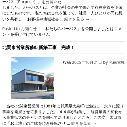
ーパス（Purpose）」を公開いた
しました。 パーパスとは、企業が社会の中で果たす存在意義を明確
にしたものです。 私たちはこれを通じて、社員一人ひとりが同じ想
いを共有し、 お客様や地域社会 …
続きを見る
→
Posted in
お知らせ
|
「私たちのパーパス」を公開しました は
コメ
ントを受け付けていません
北関東営業所移転新築工事 完成！
投稿
2025年10月21日
by
光徳電興
当社-北関東営業所は1981年に群馬県大泉町に進出し、永きに渡り
事業を発展させて参りました。 ４４年が経過し、経営環境の変化か
ら事業拡大のチャンスを伺って居りましたところ、この度、太田市
に「お土地」のご縁を頂き移転させ …
続きを見る
→