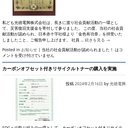
私ども光徳電興株式会社は、長きに渡り社会貢献活動の一環とし
て、災害復旧支援金を寄付して参りました。 この度、当社の社会貢
献活動が認められ、日本赤十字社様より「金色有功章」を拝受いた
しましたこと、ご報告申し上げます。 社員 …
続きを見る
→
Posted in
お知らせ
|
当社の社会貢献活動が認められました！ は
コ
メントを受け付けていません
カーボンオフセット付きリサイクルトナーの購入を実施
投稿
2024年2月16日
by
光徳電興
SDGｓの取り組みの一環として、カーボンオフセット付きリサイク