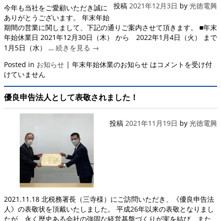
投稿
2021年12月3日
by
光徳電興
今年も当社をご愛顧いただき誠に
ありがとうございます。 年末年始
期間の営業に関しまして、下記の通りご案内させて頂きます。 ■年末
年始休業日 2021年12月30日（木） から 2022年1月4日（火） まで
1月5日（水） …
続きを見る
→
Posted in
お知らせ
|
年末年始休業のお知らせ は
コメントを受け付
けていません
優良申告法人として表敬されました！
投稿
2021年11月19日
by
光徳電興
2021.11.18 北税務署長（三寺様）にご訪問いただき、《優良申告法
人》の表敬状を頂戴いたしました。 平成26年以来の表敬となりまし
たが、永く歴史ある会社の強固な経営基盤づくりが実を結び、また