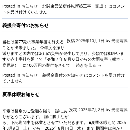
Posted in
お知らせ
|
北関東営業所移転新築工事 完成！ は
コメン
トを受け付けていません
義援金寄付のお知らせ
投稿
2025年10月1日
by
光徳電興
当社は第77期の事業年度を終える
ことが出来ました。 今年度を振り
返りますと国内では沢山の災害が発生しており、少額では御座いま
すが赤十字社を通じて「令和７年８月６日からの大雨災害（熊本・
鹿児島）」に100万円の寄付をさせて …
続きを見る
→
Posted in
お知らせ
|
義援金寄付のお知らせ は
コメントを受け付け
ていません
夏季休暇お知らせ
投稿
2025年7月8日
by
光徳電興
平素は格別のご愛顧を賜り、誠にあ
りがとうございます。 誠に勝手なが
ら、下記期間中を休業とさせていただきます。 ■夏季休暇期間 2025
年8月9日（土） から 2025年8月14日（木） まで 期間中は何かと