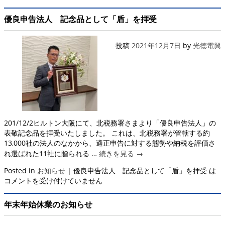
優良申告法人 記念品として「盾」を拝受
投稿
2021年12月7日
by
光徳電興
201/12/2ヒルトン大阪にて、北税務署さまより「優良申告法人」の
表敬記念品を拝受いたしました。 これは、北税務署が管轄する約
13,000社の法人のなかから、適正申告に対する態勢や納税を評価さ
れ選ばれた11社に贈られる …
続きを見る
→
Posted in
お知らせ
|
優良申告法人 記念品として「盾」を拝受 は
コメントを受け付けていません
年末年始休業のお知らせ