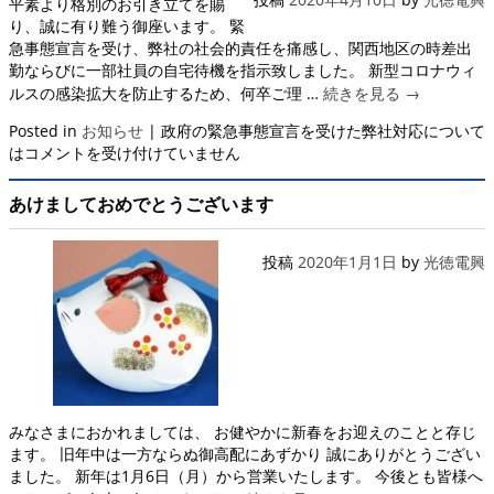
平素より格別のお引き立てを賜
り、誠に有り難う御座います。 緊
急事態宣言を受け、弊社の社会的責任を痛感し、関西地区の時差出
勤ならびに一部社員の自宅待機を指示致しました。 新型コロナウィ
ルスの感染拡大を防止するため、何卒ご理 …
続きを見る
→
Posted in
お知らせ
|
政府の緊急事態宣言を受けた弊社対応について
は
コメントを受け付けていません
あけましておめでとうございます
投稿
2020年1月1日
by
光徳電興
みなさまにおかれましては、 お健やかに新春をお迎えのことと存じ
ます。 旧年中は一方ならぬ御高配にあずかり 誠にありがとうござい
ました。 新年は1月6日（月）から営業いたします。 今後とも皆様へ