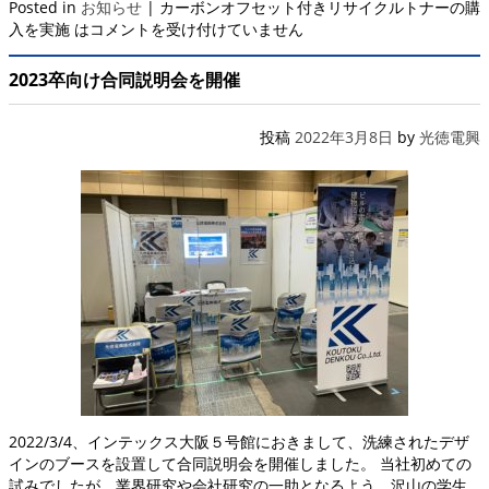
Posted in
お知らせ
|
カーボンオフセット付きリサイクルトナーの購
入を実施 は
コメントを受け付けていません
2023卒向け合同説明会を開催
投稿
2022年3月8日
by
光徳電興
2022/3/4、インテックス大阪５号館におきまして、洗練されたデザ
インのブースを設置して合同説明会を開催しました。 当社初めての
試みでしたが、業界研究や会社研究の一助となるよう、沢山の学生