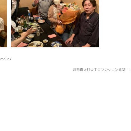
rmalink
.
川西市火打１丁目マンション新築
→