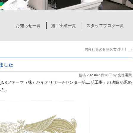
お知らせ一覧
施工実績一覧
スタッフブログ一覧
男性社員の育児休業取得！
→
ました
投稿
2023年5月18日
by
光徳電興
「JCRファーマ（株）バイオリサーチセンター第二期工事」の功績が認め
した。