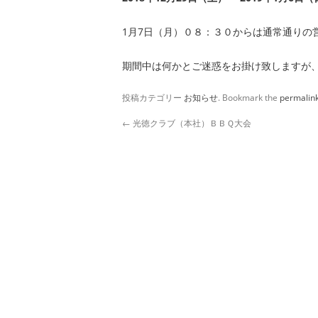
1月7日（月）０８：３０からは通常通りの
期間中は何かとご迷惑をお掛け致しますが
投稿カテゴリー
お知らせ
. Bookmark the
permalin
←
光徳クラブ（本社）ＢＢＱ大会