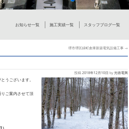
お知らせ一覧
施工実績一覧
スタッフブログ一覧
堺市堺区緑町倉庫新築電気設備工事
→
投稿
2018年12月10日
by
光徳電興
がとうございます。
通りご案内させて頂
（日）