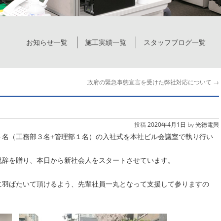
お知らせ一覧
施工実績一覧
スタッフブログ一覧
政府の緊急事態宣言を受けた弊社対応について
→
投稿
2020年4月1日
by
光徳電興
４名（工務部３名+管理部１名）の入社式を本社ビル会議室で執り行い
祝辞を贈り、本日から新社会人をスタートさせています。
に羽ばたいて頂けるよう、先輩社員一丸となって支援して参りますの