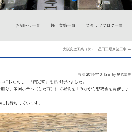
お知らせ一覧
施工実績一覧
スタッフブログ一覧
大阪真空工業（株） 星田工場新築工事
→
投稿
2019年10月3日
by
光徳電興
ビルにお迎えし、『内定式』を執り行いました。
を贈り、帝国ホテル（なだ万）にて昼食を囲みながら懇親会を開催しま
みにお待ちしています。