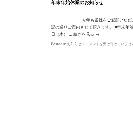
年末年始休業のお知らせ
シ
ス
テ
今年も当社をご愛顧いただ
ム
が
記の通りご案内させて頂きます。 ■年末年始休業
新
日（木） …
続きを見る
→
聞
掲
Posted in
お知らせ
|
年
コメントを受け付けていませ
載
末
さ
年
れ
始
ま
休
し
業
た！
の
は
お
知
ら
せ
は