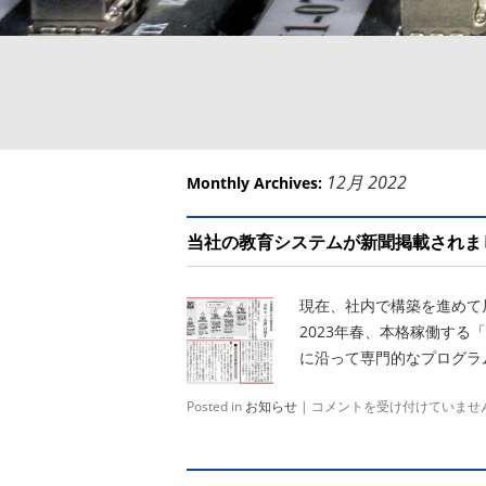
12月 2022
Monthly Archives:
当社の教育システムが新聞掲載されま
現在、社内で構築を進めて
2023年春、本格稼働す
に沿って専門的なプログラ
Posted in
お知らせ
|
当
コメントを受け付けていませ
社
の
教
育