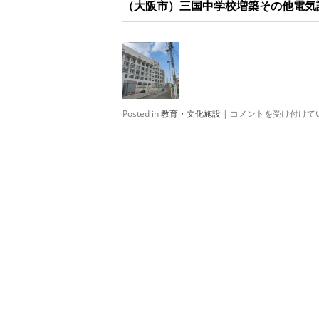
（大阪市）三国中学校増築その他電気
貢
献
活
動
が
認
め
ら
Posted in
教育・文化施設
|
（大
コメントを受け付けて
れ
阪
ま
市）
し
三
た！
国
は
中
学
校
増
築
そ
の
他
電
気
設
備