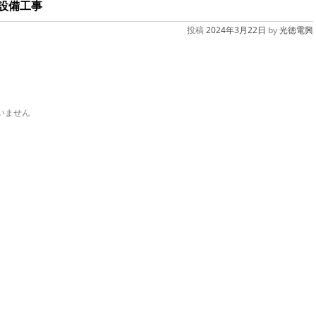
設備工事
投稿
2024年3月22日
by
光徳電興
いません