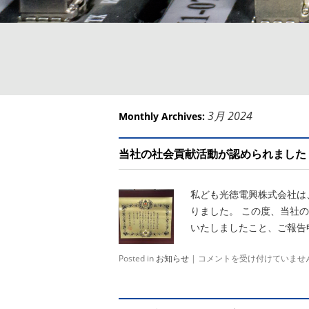
3月 2024
Monthly Archives:
当社の社会貢献活動が認められました
私ども光徳電興株式会社は
りました。 この度、当社
いたしましたこと、ご報告申
Posted in
お知らせ
|
当
コメントを受け付けていませ
社
の
社
会